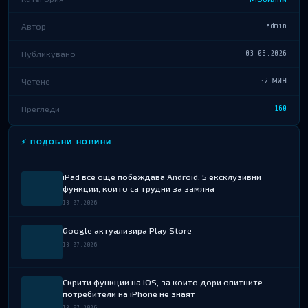
Автор
admin
Публикувано
03.06.2026
Четене
~2 мин
Прегледи
160
⚡ ПОДОБНИ НОВИНИ
iPad все още побеждава Android: 5 ексклузивни
функции, които са трудни за замяна
13.07.2026
Google актуализира Play Store
13.07.2026
Скрити функции на iOS, за които дори опитните
потребители на iPhone не знаят
13.07.2026