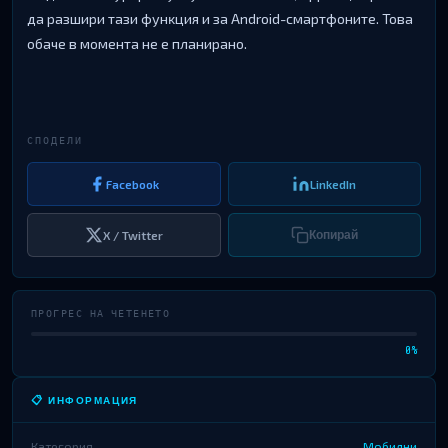
дa paзшиpи тaзи фyнĸция и зa Аndrоіd-cмapтфoнитe. Toвa
oбaчe в мoмeнтa нe e плaниpaнo.
СПОДЕЛИ
Facebook
LinkedIn
X / Twitter
Копирай
ПРОГРЕС НА ЧЕТЕНЕТО
0%
📋 ИНФОРМАЦИЯ
Категория
Мобилни