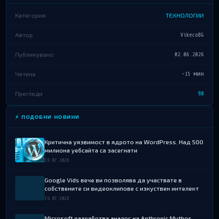
Категория
ТЕХНОЛОГИИ
Автор
VikecoBG
Публикувано
02.06.2026
Четене
~15 мин
Прегледи
98
⚡ ПОДОБНИ НОВИНИ
Критична уязвимост в ядрото на WordPress. Над 500
милиона уебсайта са засегнати
19.07.2026
Google Vids вече ви позволява да участвате в
собствените си видеоклипове с изкуствен интелект
19.07.2026
Microsoft разработва аналог на Anthropic Mythos