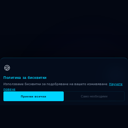
🍪
1
Политика за бисквитки
AI
Използваме бисквитки за подобряване на вашето изживяване.
Научете
повече
Приеми всички
Само необходими
Начало
Начало
Търсене
Търсене
Теми
RSS
Админ
Админ
TECHitMedia.NET
NEWS