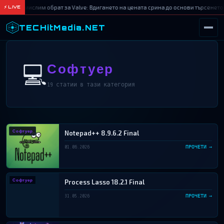
Немислим обрат за Valve: Вдигането на цената срина до основи търсенето
⚡ LIVE
TECHitMedia.NET
ТЪРСИ
💻
Софтуер
19 статии в тази категория
Софтуер
Notepad++ 8.9.6.2 Final
01.06.2026
ПРОЧЕТИ →
Софтуер
Process Lasso 18.2.1 Final
31.05.2026
ПРОЧЕТИ →