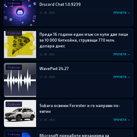
Софтуер
Discord Chat 1.0.9239
31.05.2026
ПРОЧЕТИ →
Софтуер
Преди 16 години един мъж си купи две пици
за 10 000 биткойна, струващи 770 млн.
долара днес
22.05.2026
ПРОЧЕТИ →
Софтуер
WavePad 24.27
22.05.2026
ПРОЧЕТИ →
Софтуер
Subaru освежи Forester и го направи по-
евтин
22.05.2026
ПРОЧЕТИ →
Софтуер
Microsoft преработи механизма за