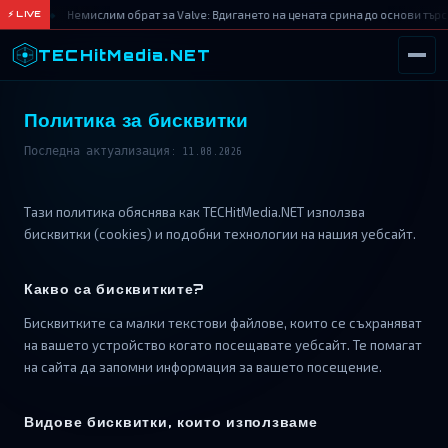
Немислим обрат за Valve: Вдигането на цената срина до основи търс
⚡ LIVE
TECHitMedia.NET
ТЪРСИ
Политика за бисквитки
Последна актуализация: 11.08.2026
Тази политика обяснява как TECHitMedia.NET използва
бисквитки (cookies) и подобни технологии на нашия уебсайт.
Какво са бисквитките?
Бисквитките са малки текстови файлове, които се съхраняват
на вашето устройство когато посещавате уебсайт. Те помагат
на сайта да запомни информация за вашето посещение.
Видове бисквитки, които използваме