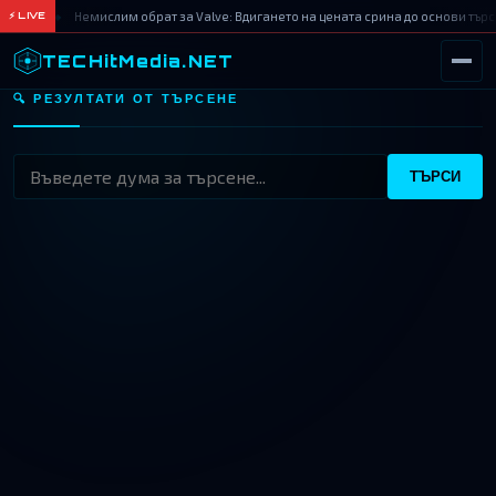
Немислим обрат за Valve: Вдигането на цената срина до основи търс
⚡ LIVE
TECHitMedia.NET
🔍 РЕЗУЛТАТИ ОТ ТЪРСЕНЕ
ТЪРСИ
ТЪРСИ