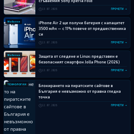
сгъваемия Sony Xperia Fold
13.07.2026
ПРОЧЕТИ →
Мобилни
iPhone Air 2 ще получи батерия с капацитет
3500 мАч — с 11% повече от предшественика
си
13.07.2026
ПРОЧЕТИ →
Мобилни
Защита от следене и Linux: представен е
безопасният смартфон Jolla Phone (2026)
13.07.2026
ПРОЧЕТИ →
ТЕХНОЛОГИИ
Блокирането на пиратските сайтове в
България е невъзможно от правна гледна
точка
12.07.2026
ПРОЧЕТИ →