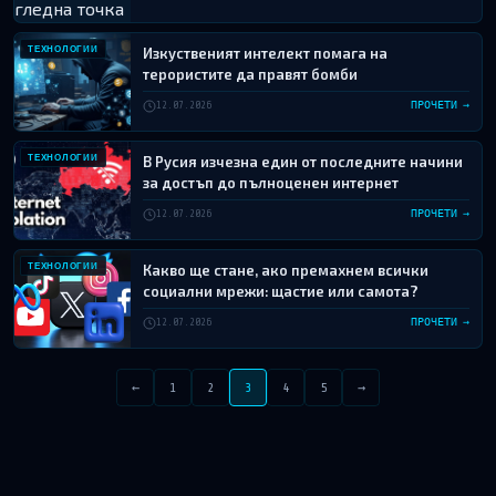
ТЕХНОЛОГИИ
Изкуственият интелект помага на
терористите да правят бомби
12.07.2026
ПРОЧЕТИ →
ТЕХНОЛОГИИ
В Русия изчезна един от последните начини
за достъп до пълноценен интернет
12.07.2026
ПРОЧЕТИ →
ТЕХНОЛОГИИ
Какво ще стане, ако премахнем всички
социални мрежи: щастие или самота?
12.07.2026
ПРОЧЕТИ →
←
1
2
3
4
5
→