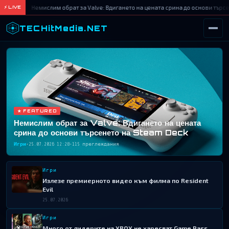
Немислим обрат за Valve: Вдигането на цената срина до основи търсе
⚡ LIVE
TECHitMedia.NET
ТЪРСИ
★ FEATURED
Немислим обрат за Valve: Вдигането на цената
срина до основи търсенето на Steam Deck
Игри
•
25.07.2026 12:28
•
115 преглеждания
Игри
Излезе премиерното видео към филма по Resident
Evil
25.07.2026
Игри
Много от лидерите на XBOX не харесват Game Pass