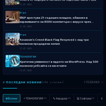
25.07.2026
Игри
ФБР арестува 21-годишен младеж, обвинен в
заразяването на 8000 компютъра с вируси чрез
фалшиви игри в Steam
25.07.2026
Игри
Assassin’s Creed Black Flag Resynced с над три
милиона продадени копия
25.07.2026
ТЕХНОЛОГИИ
Критична уязвимост в ядрото на WordPress. Над 500
милиона уебсайта са засегнати
19.07.2026
⚡ ПОСЛЕДНИ НОВИНИ
СЛЕДВАЩИ →
[361 статии]
🌐 Всички
⚡ ТЕХНОЛОГИИ
🔧 Хардуер
💻 Софтуер
📱 
(151)
(40)
(19)